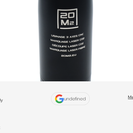
Me
undefined
ly
x